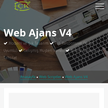
Web Ajans V4
Modern ve Şık Tasarım
Full Responsive (Mobil
Uyumlu)
Gelişmiş Müşteri Paneli
Online Sipariş ve
Tahsilat
Anasayfa
Web Scriptler
Web Ajans V4
●
●