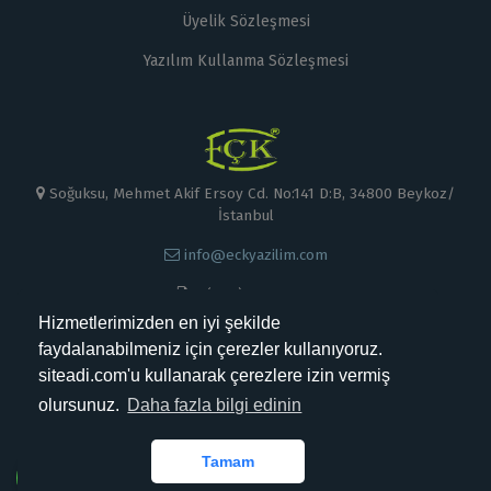
Üyelik Sözleşmesi
Yazılım Kullanma Sözleşmesi
Soğuksu, Mehmet Akif Ersoy Cd. No:141 D:B, 34800 Beykoz/
İstanbul
info@eckyazilim.com
0 (000) 000 00 00
Hizmetlerimizden en iyi şekilde
faydalanabilmeniz için çerezler kullanıyoruz.
siteadi.com'u kullanarak çerezlere izin vermiş
olursunuz.
Daha fazla bilgi edinin
Kabul Ettiğimiz Ödemeler
Tamam