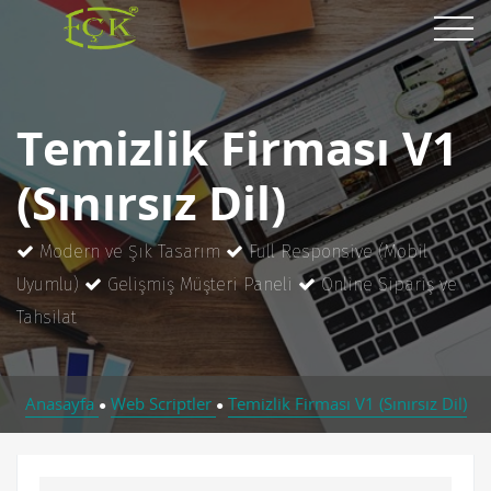
Temizlik Firması V1
(Sınırsız Dil)
Modern ve Şık Tasarım
Full Responsive (Mobil
Uyumlu)
Gelişmiş Müşteri Paneli
Online Sipariş ve
Tahsilat
Anasayfa
Web Scriptler
Temizlik Firması V1 (Sınırsız Dil)
●
●