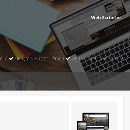
Web Scriptler
mlu)
Gelişmiş Müşteri Paneli
Online Sipariş ve Tahsilat