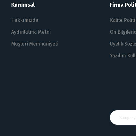
Kurumsal
Firma Polit
Hakkımızda
Kalite Polit
Aydınlatma Metni
Ön Bilgile
Müşteri Memnuniyeti
Üyelik Sözl
Yazılım Kul