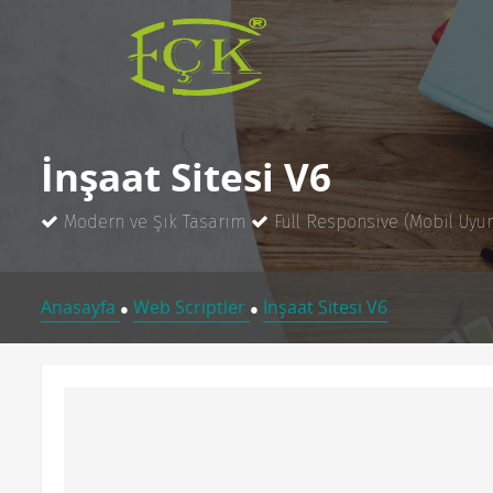
İnşaat Sitesi V6
Modern ve Şık Tasarım
Full Responsive (Mobil Uyu
Anasayfa
Web Scriptler
İnşaat Sitesi V6
●
●