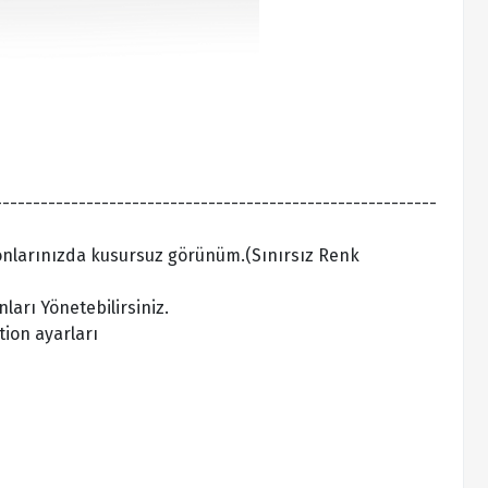
N
----------------------------------------------------------
fonlarınızda kusursuz görünüm.(Sınırsız Renk
ları Yönetebilirsiniz.
ion ayarları
e