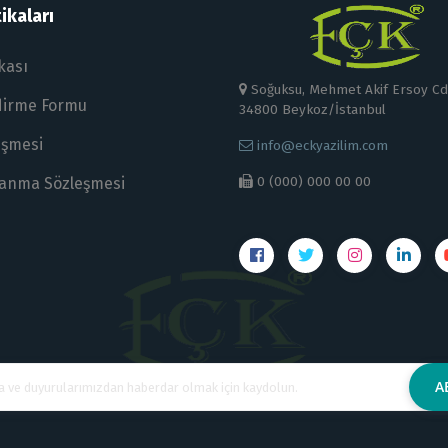
ikaları
ikası
Soğuksu, Mehmet Akif Ersoy Cd.
ndirme Formu
34800 Beykoz/İstanbul
eşmesi
info@eckyazilim.com
0 (000) 000 00 00
lanma Sözleşmesi