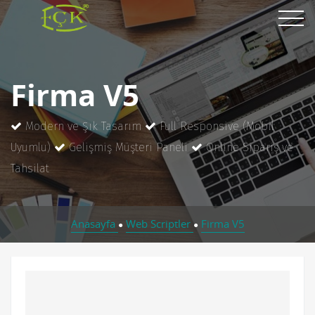
Firma V5
Modern ve Şık Tasarım
Full Responsive (Mobil
Uyumlu)
Gelişmiş Müşteri Paneli
Online Sipariş ve
Tahsilat
Anasayfa
Web Scriptler
Firma V5
●
●