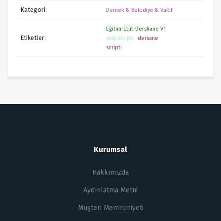
Kategori:
Dernek & Belediye & Vakıf
Eğitim-Etüt-Dershane V1
Etiketler:
etüt scripti
dersane
scripti
Kurumsal
Hakkımızda
Aydınlatma Metni
Müşteri Memnuniyeti