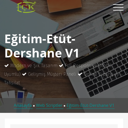
Eğitim-Etüt-
Dershane V1
Modern ve Şık Tasarım
Full Responsive (Mobil
Uyumlu)
Gelişmiş Müşteri Paneli
Online Sipariş ve
Tahsilat
Anasayfa
Web Scriptler
Eğitim-Etüt-Dershane V1
●
●